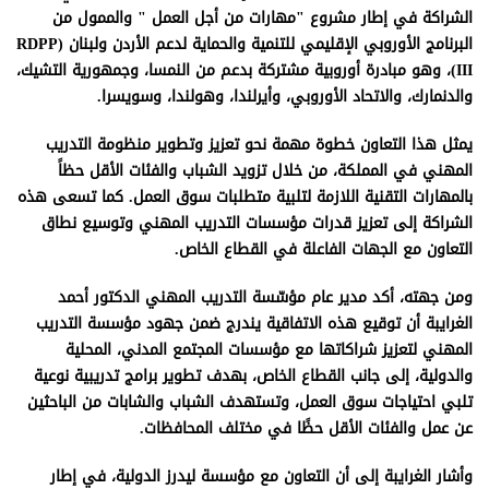
الشراكة في إطار مشروع "مهارات من أجل العمل " والممول من
البرنامج الأوروبي الإقليمي للتنمية والحماية لدعم الأردن ولبنان (RDPP
III)، وهو مبادرة أوروبية مشتركة بدعم من النمسا، وجمهورية التشيك،
والدنمارك، والاتحاد الأوروبي، وأيرلندا، وهولندا، وسويسرا.
يمثل هذا التعاون خطوة مهمة نحو تعزيز وتطوير منظومة التدريب
المهني في المملكة، من خلال تزويد الشباب والفئات الأقل حظاً
بالمهارات التقنية اللازمة لتلبية متطلبات سوق العمل. كما تسعى هذه
الشراكة إلى تعزيز قدرات مؤسسات التدريب المهني وتوسيع نطاق
التعاون مع الجهات الفاعلة في القطاع الخاص.
ومن جهته، أكد مدير عام مؤسّسة التدريب المهني الدكتور أحمد
الغرايبة أن توقيع هذه الاتفاقية يندرج ضمن جهود مؤسسة التدريب
المهني لتعزيز شراكاتها مع مؤسسات المجتمع المدني، المحلية
والدولية، إلى جانب القطاع الخاص، بهدف تطوير برامج تدريبية نوعية
تلبي احتياجات سوق العمل، وتستهدف الشباب والشابات من الباحثين
عن عمل والفئات الأقل حظًا في مختلف المحافظات.
وأشار الغرايبة إلى أن التعاون مع مؤسسة ليدرز الدولية، في إطار