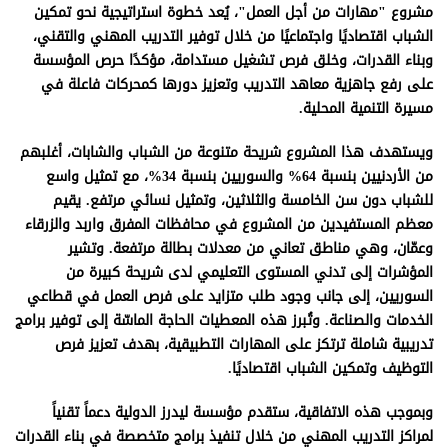
مشروع "مهارات من أجل العمل"، يُعد خطوة استراتيجية نحو تمكين
الشباب اقتصاديًا واجتماعيًا من خلال توفير التدريب المهني والتقني،
وبناء القدرات، وخلق فرص تشغيل مستدامة، مؤكدًا حرص المؤسسة
على رفع جاهزية معاهد التدريب وتعزيز دورها كمحركات فاعلة في
مسيرة التنمية المحلية.
ويستهدف هذا المشروع شريحة متنوعة من الشباب والشابات، أغلبهم
من الأردنيين بنسبة 64% والسوريين بنسبة 34%، مع تمثيل واسع
للشباب دون سن الخامسة والثلاثين، وتمثيل نسائي مرتفع. يقيم
معظم المستفيدين من المشروع في محافظات المفرق واربد والزرقاء
وعمّان، وهي مناطق تعاني من معدلات بطالة مرتفعة. وتشير
المؤشرات إلى تدني المستوى التعليمي لدى شريحة كبيرة من
السوريين، إلى جانب وجود طلب متزايد على فرص العمل في قطاعي
الخدمات والصناعة. وتُبرز هذه المعطيات الحاجة الماسّة إلى توفير برامج
تدريبية شاملة ترتكز على المهارات التطبيقية، بهدف تعزيز فرص
التوظيف وتمكين الشباب اقتصاديًا.
وبموجب هذه الاتفاقية، ستقدم مؤسسة ليدرز الدولية دعماً تقنياً
لمراكز التدريب المهني من خلال تنفيذ برامج متخصصة في بناء القدرات