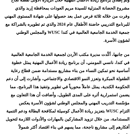
وتم إطلاق برنامج ريادة الأعمال المهنية خلال الزيارة الأولى لقصة نجاح
مشروع الحضانة المنزلية للسيدة مريم العودات بمحافظة إربد والذي
وفرت من خلاله ثلاثة فرص عمل بعد حصولها على شهادة المستوى المهني
للبرنامج التدريبي حاضنة الأطفال عام 2024 والذي تم تطويره بالشراكة مع
جمعية الخدمة الجامعية العالمية في كندا
WUSC
والمجلس الوطني
لشؤون الأسرة
.
من جانبها، أكّدت مديرة مكتب الأردن لجمعية الخدمة الجامعية العالمية
في كندا، نانسي المومني، أن برنامج ريادة الأعمال المهنية يمثل خطوة
أساسية نحو تمكين النساء من بناء مشاريع مستدامة ضمن قطاع رعاية
الطفولة المبكرة وتعزز النمو الاقتصادي والاجتماعي، وأشارت إلى أن دعم
الحكومة الكندية، يمثل عاملاً محورياً في تطوير وتنفيذ هذا البرنامج، مما
يضمن استمرارية أثره على المدى الطويل، وأضافت أن هذا التعاون مع
مؤسّسة التدريب المهني والمجلس الوطني لشؤون الأسرة يعكس
التزام
WUSC
بتعزيز ريادة الأعمال كوسيلة لمكافحة البطالة ودعم التنمية
المستدامة، من خلال تزويد المشاركين بالمهارات والأدوات اللازمة لتحويل
أفكارهم إلى مشاريع ناجحة، مما يسهم في بناء اقتصاد أكثر شمولاً