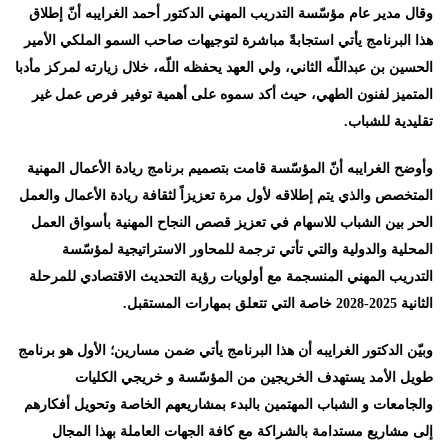
وقال مدير عام مؤسّسة التدريب المهني الدكتور أحمد الغرايبه أنّ إطلاق
هذا البرنامج يأتي استجابةً مباشرة لتوجيهات صاحب السمو الملكي الأمير
الحسين بن عبداللّه الثاني، ولي العهد يحفظه اللّه، خلال زيارته لمركز مأدبا
المتميز لفنون الطهي، حيث أكد سموه على أهمية توفير فرص عمل غير
تقليدية للشباب
.
وأوضح الغرايبه أنّ المؤسّسة قامت بتصميم برنامج ريادة الأعمال المهنية
المتخصص والذي يتم إطلاقه لأول مرة تعزيزاً لثقافة ريادة الأعمال والعمل
الحر بين الشباب للاسهام في تعزيز قصص النجاح المهنية بأسواق العمل
المحلية والدولية والتي تأتي ترجمة للمحاور الاستراتيجية لمؤسّسة
التدريب المهني المنسجمة مع أولويات رؤية التحديث الاقتصادي للمرحلة
الثانية 2025-2028 خاصة التي تتعلق بمهارات المستقبل
.
وبيّن الدكتور الغرايبه أن هذا البرنامج يأتي ضمن مسارين؛ الأول هو برنامج
طويل الأمد يستهدف الخريجين من المؤسّسة و خريجي الكليات
والجامعات و الشباب المهتمين بالبدء بمشاريعهم الخاصة وتحويل أفكارهم
إلى مشاريع مستدامة بالشراكة مع كافة الجهات العاملة بهذا المجال