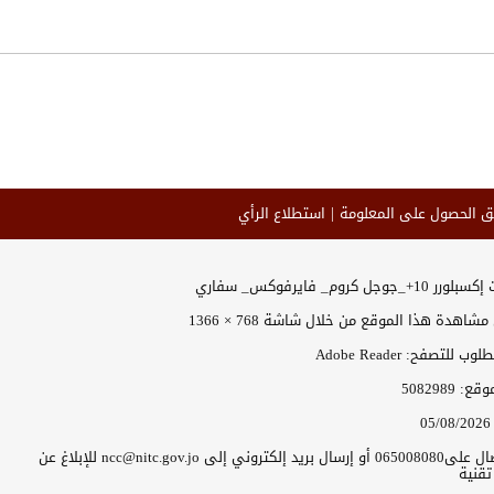
ق الحصول على المعلومة
استطلاع الرأي
وجل كروم_ فايرفوكس_ سفاري
اهدة هذا الموقع من خلال شاشة 768 × 1366
 للتصفح: Adobe Reader
موقع:
5082989
05/08/2026
يرجى الاتصال على065008080 أو إرسال بريد إلكتروني إلى ncc@nitc.gov.jo للإبلاغ عن
قنية