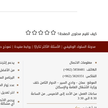
كيف تقيم محتوى الصفحة؟
مدونة السلوك الوظيفي
الأسئلة الأكثر تكرارًا
روابط مفيدة
نموذج ح
معلومات الاتصال
يدعم إنترنت إكسبلورر 10+_ج
الهاتف:
(+962) 5858481
من الأفضل مش
الفاكس:
(+962) 5820351
البرنامج المطلوب
الموقع: عمان – وادي السير – الدوار الثامن خلف
عدد زوار ال
وزارة الأشغال العامة والإسكان
اخر تعديل:
ساعات العمل: من الأحد إلى الخميس_ من الساعة
8:30 الى 3:30
أي مشكلة ت